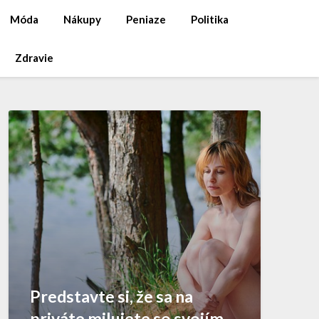
Móda
Nákupy
Peniaze
Politika
Zdravie
Predstavte si, že sa na
priváte milujete so svojím