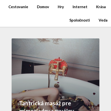
Cestovanie
Domov
Hry
Internet
Krása
Spoločnosti
Veda
Tantrická masáž pre
mimoriadny sexuálny