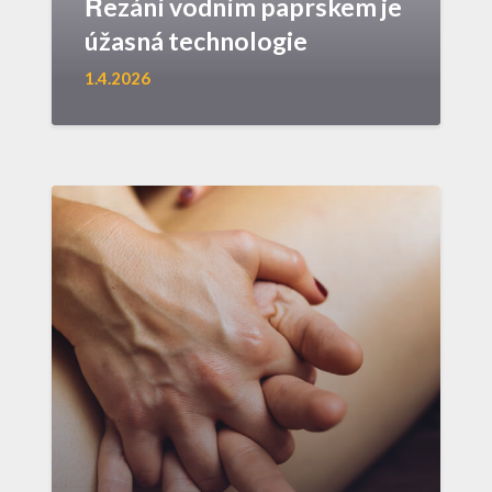
Řezání vodním paprskem je
úžasná technologie
1.4.2026