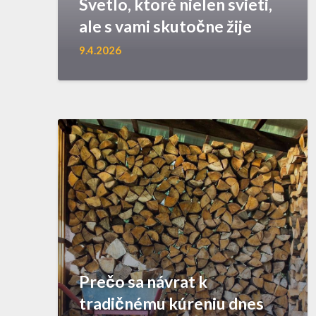
Svetlo, ktoré nielen svieti,
ale s vami skutočne žije
9.4.2026
Prečo sa návrat k
tradičnému kúreniu dnes