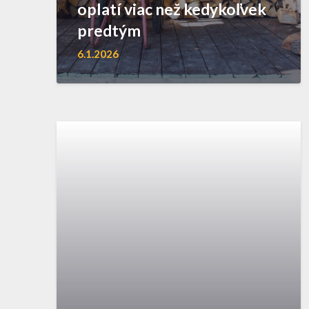
oplatí viac než kedykoľvek
predtým
6.1.2026