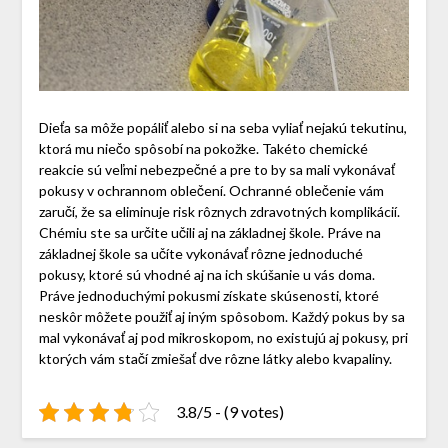
Dieťa sa môže popáliť alebo si na seba vyliať nejakú tekutinu,
ktorá mu niečo spôsobí na pokožke. Takéto chemické
reakcie sú veľmi nebezpečné a pre to by sa mali vykonávať
pokusy v ochrannom oblečení. Ochranné oblečenie vám
zaručí, že sa eliminuje risk rôznych zdravotných komplikácií.
Chémiu ste sa určite učili aj na základnej škole. Práve na
základnej škole sa učíte vykonávať rôzne jednoduché
pokusy, ktoré sú vhodné aj na ich skúšanie u vás doma.
Práve jednoduchými pokusmi získate skúsenosti, ktoré
neskôr môžete použiť aj iným spôsobom. Každý pokus by sa
mal vykonávať aj pod mikroskopom, no existujú aj pokusy, pri
ktorých vám stačí zmiešať dve rôzne látky alebo kvapaliny.
3.8/5 - (9 votes)