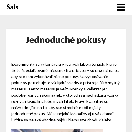
Skip
Sais
to
content
Jednoduché pokusy
Experimenty sa vykonávajú v rôznych laboratóriách. Práve
tieto špecializované miestnosti a priestory sú určené na to,
aby ste tam vykonávali rôzne pokusy. Na vykonávanie
pokusov potrebujete všelijaké vzorky a prístroje či rôzny iný
materiál. Tento materiál je veľmi krehký a veľakrát je v
podobe rôznych skúmaviek, v ktorých sa nachádzajú vzorky
rôznych kvapalín alebo iných látok. Práve kvapaliny sú
najvhodnejšie na to, aby ste si mohli urobiť nejaký
jednoduchý pokus. Máte nejaké kvapaliny aj u vás doma?
Určite sa nejaké vhodné nájdu. Nemusíte chodiť ďaleko.