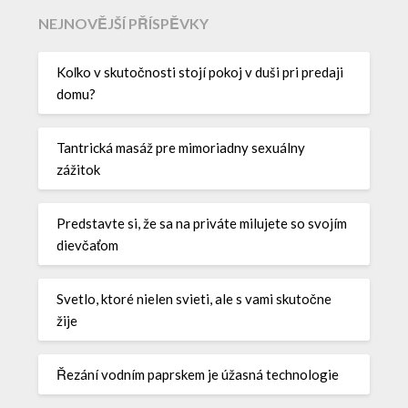
NEJNOVĚJŠÍ PŘÍSPĚVKY
Koľko v skutočnosti stojí pokoj v duši pri predaji
domu?
Tantrická masáž pre mimoriadny sexuálny
zážitok
Predstavte si, že sa na priváte milujete so svojím
dievčaťom
Svetlo, ktoré nielen svieti, ale s vami skutočne
žije
Řezání vodním paprskem je úžasná technologie