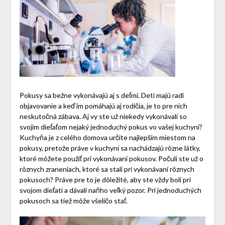
Pokusy sa bežne vykonávajú aj s deťmi. Deti majú radi
objavovanie a keď im pomáhajú aj rodičia, je to pre nich
neskutočná zábava. Aj vy ste už niekedy vykonávali so
svojim dieťaťom nejaký jednoduchý pokus vo vašej kuchyni?
Kuchyňa je z celého domova určite najlepším miestom na
pokusy, pretože práve v kuchyni sa nachádzajú rôzne látky,
ktoré môžete použiť pri vykonávaní pokusov. Počuli ste už o
rôznych zraneniach, ktoré sa stali pri vykonávaní rôznych
pokusoch? Práve pre to je dôležité, aby ste vždy boli pri
svojom dieťati a dávali naňho veľký pozor. Pri jednoduchých
pokusoch sa tiež môže všeličo stať.