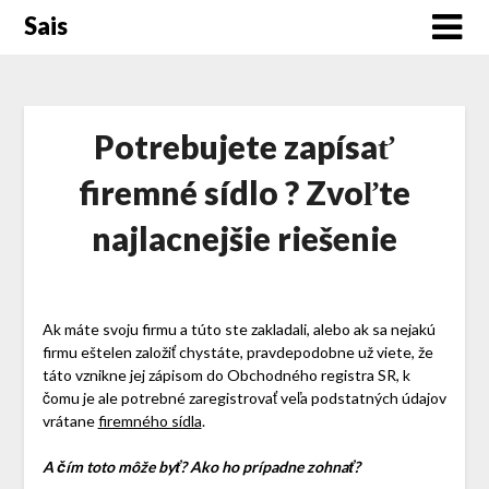
Skip
Sais
to
content
Potrebujete zapísať
firemné sídlo ? Zvoľte
najlacnejšie riešenie
Ak máte svoju firmu a túto ste zakladali, alebo ak sa nejakú
firmu eštelen založiť chystáte, pravdepodobne už viete, že
táto vznikne jej zápisom do Obchodného registra SR, k
čomu je ale potrebné zaregistrovať veľa podstatných údajov
vrátane
firemného sídla
.
A čím toto môže byť? Ako ho prípadne zohnať?