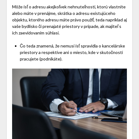
Môže ísť o adresu akejkoľvek nehnuteľnosti, ktorú vlastníte
alebo máte v prenájme, skrátka o adresu existujúceho
objektu, ktorého adresu máte právo použiť, teda napríklad aj
vaše bydlisko či prenajaté priestory v prípade, ak majiteľ s
ich zaevidovaním súhlasí.
Čo teda znamená, že nemusí ísť spravidla o kancelárske
priestory a respektíve ani o miesto, kde v skutočnosti
pracujete (podnikáte).