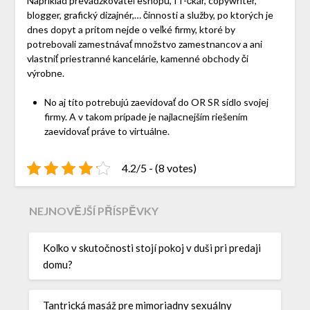
Napríklad prevádzkovateľ eshopu, IT-čkár, copywriter,
blogger, grafický dizajnér,… činnosti a služby, po ktorých je
dnes dopyt a pritom nejde o veľké firmy, ktoré by
potrebovali zamestnávať množstvo zamestnancov a ani
vlastniť priestranné kancelárie, kamenné obchody či
výrobne.
No aj títo potrebujú zaevidovať do OR SR sídlo svojej
firmy. A v takom prípade je najlacnejším riešením
zaevidovať práve to virtuálne.
4.2/5 - (8 votes)
NEJNOVĚJŠÍ PŘÍSPĚVKY
Koľko v skutočnosti stojí pokoj v duši pri predaji
domu?
Tantrická masáž pre mimoriadny sexuálny