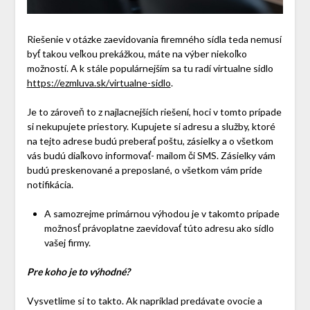
Riešenie v otázke zaevidovania firemného sídla teda nemusí
byť takou veľkou prekážkou, máte na výber niekoľko
možností. A k stále populárnejším sa tu radí virtualne sidlo
https://ezmluva.sk/virtualne-sidlo
.
Je to zároveň to z najlacnejších riešení, hoci v tomto prípade
si nekupujete priestory. Kupujete si adresu a služby, ktoré
na tejto adrese budú preberať poštu, zásielky a o všetkom
vás budú diaľkovo informovať- mailom či SMS. Zásielky vám
budú preskenované a preposlané, o všetkom vám príde
notifikácia.
A samozrejme primárnou výhodou je v takomto prípade
možnosť právoplatne zaevidovať túto adresu ako sídlo
vašej firmy.
Pre koho je to výhodné?
Vysvetlime si to takto. Ak napríklad predávate ovocie a