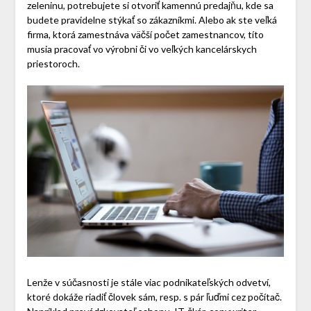
zeleninu, potrebujete si otvoriť kamennú predajňu, kde sa
budete pravidelne stýkať so zákazníkmi. Alebo ak ste veľká
firma, ktorá zamestnáva väčší počet zamestnancov, títo
musia pracovať vo výrobni či vo veľkých kancelárskych
priestoroch.
Lenže v súčasnosti je stále viac podnikateľských odvetví,
ktoré dokáže riadiť človek sám, resp. s pár ľuďmi cez počítač.