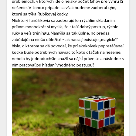
problémoch, v ktorých ide o nejaký počet ťahov pre výhru či
riešenie. V tomto prípade sa však budeme zaoberať tým,
ktoré sa týka Rubikovej kocky.
Niektorý fanúšikovia sa zaoberajú len rýchlim skladaním,
pričom mnohokrát si myslia, že stačí dobrý postup, rýchle
ruky a veľa tréningu. Namýlia sa tak úplne, no predsa
zabúdajú na niečo dôležité – ak naozaj existuje „magické“
číslo, o ktorom sa dá povedať, že pri akokoľvek popretáčanej
kocke bude potrebných najviac toľkoto otáčok na riešenie,
nebolo by jednoduchšie snažiť sa nájsť práve to a následne s
ním pracovať pri hľadaní vhodného postupu?