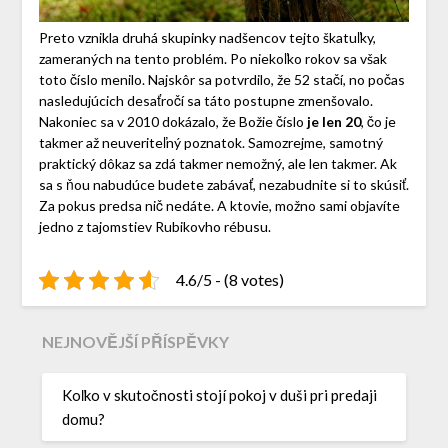
Preto vznikla druhá skupinky nadšencov tejto škatuľky,
zameraných na tento problém. Po niekoľko rokov sa však
toto číslo menilo. Najskôr sa potvrdilo, že 52 stačí, no počas
nasledujúcich desaťročí sa táto postupne zmenšovalo.
Nakoniec sa v 2010 dokázalo, že Božie číslo
je len 20
, čo je
takmer až neuveriteľný poznatok. Samozrejme, samotný
praktický dôkaz sa zdá takmer nemožný, ale len takmer. Ak
sa s ňou nabudúce budete zabávať, nezabudnite si to skúsiť.
Za pokus predsa nič nedáte. A ktovie, možno sami objavíte
jedno z tajomstiev Rubikovho rébusu.
4.6/5 - (8 votes)
NEJNOVĚJŠÍ PŘÍSPĚVKY
Koľko v skutočnosti stojí pokoj v duši pri predaji
domu?