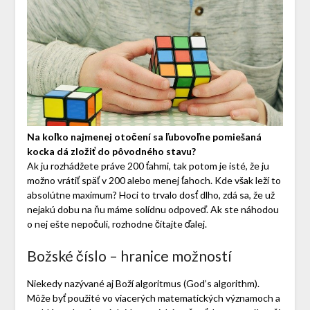
Na koľko najmenej otočení sa ľubovoľne pomiešaná
kocka dá zložiť do pôvodného stavu?
Ak ju rozhádžete práve 200 ťahmi, tak potom je isté, že ju
možno vrátiť späť v 200 alebo menej ťahoch. Kde však leží to
absolútne maximum? Hoci to trvalo dosť dlho, zdá sa, že už
nejakú dobu na ňu máme solídnu odpoveď. Ak ste náhodou
o nej ešte nepočuli, rozhodne čítajte ďalej.
Božské číslo – hranice možností
Niekedy nazývané aj Boží algoritmus (God’s algorithm).
Môže byť použité vo viacerých matematických významoch a