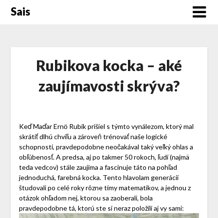
Skip
Sais
to
content
Rubikova kocka – aké
zaujímavosti skrýva?
Keď Maďar Ernӧ Rubik prišiel s týmto vynálezom, ktorý mal
skrátiť dlhú chvíľu a zároveň trénovať naše logické
schopnosti, pravdepodobne neočakával taký veľký ohlas a
obľúbenosť. A predsa, aj po takmer 50 rokoch, ľudí (najmä
teda vedcov) stále zaujíma a fascinuje táto na pohľad
jednoduchá, farebná kocka. Tento hlavolam generácií
študovali po celé roky rôzne tímy matematikov, a jednou z
otázok ohľadom nej, ktorou sa zaoberali, bola
pravdepodobne tá, ktorú ste si neraz položili aj vy sami: