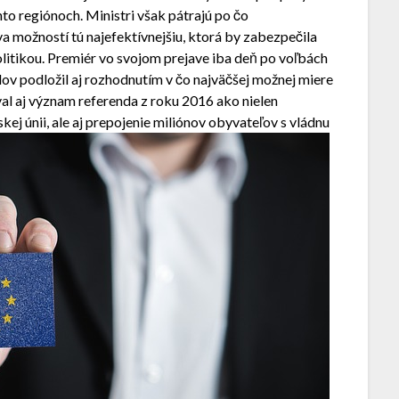
to regiónoch. Ministri však pátrajú po čo
tva možností tú najefektívnejšiu, ktorá by zabezpečila
olitikou. Premiér vo svojom prejave iba deň po voľbách
slov podložil aj rozhodnutím v čo najväčšej možnej miere
val aj význam referenda z roku 2016 ako nielen
ej únii, ale aj prepojenie miliónov obyvateľov s vládnu