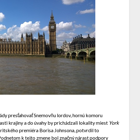
vlády presťahovať Snemovňu lordov, hornú komoru
sti krajiny a do úvahy by prichádzali lokality miest
York
 britského premiéra Borisa Johnsona, potvrdil to
 Podnetom k tejto zmene bol značný nárast podpory