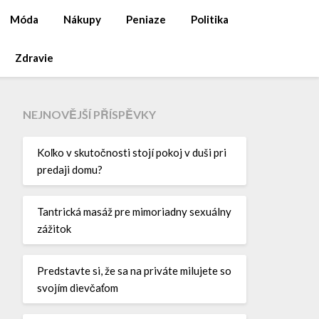
Móda
Nákupy
Peniaze
Politika
Zdravie
NEJNOVĚJŠÍ PŘÍSPĚVKY
Koľko v skutočnosti stojí pokoj v duši pri
predaji domu?
Tantrická masáž pre mimoriadny sexuálny
zážitok
Predstavte si, že sa na priváte milujete so
svojím dievčaťom