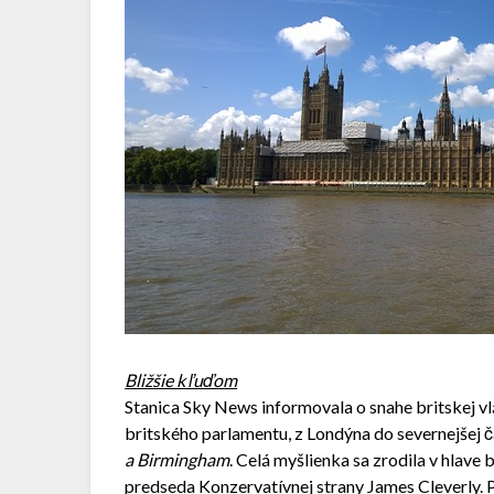
Bližšie k ľuďom
Stanica Sky News informovala o snahe britskej 
britského parlamentu, z Londýna do severnejšej ča
a Birmingham
. Celá myšlienka sa zrodila v hlave
predseda Konzervatívnej strany James Cleverly.