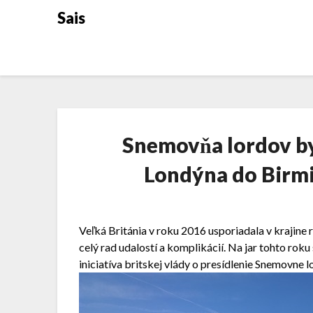
Skip
Sais
to
content
Snemovňa lordov by
Londýna do Birm
Veľká Británia v roku 2016 usporiadala v krajine 
celý rad udalostí a komplikácií. Na jar tohto roku
iniciatíva britskej vlády o presídlenie Snemovne l