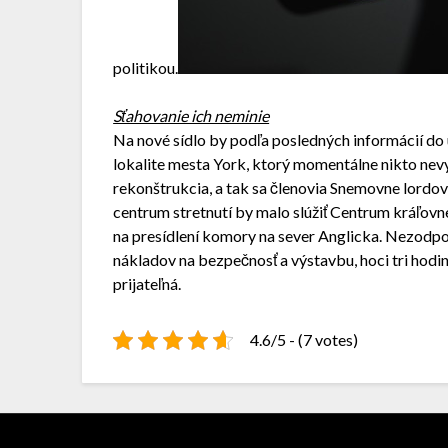
politikou.
Sťahovanie ich neminie
Na nové sídlo by podľa posledných informácií do
lokalite mesta York, ktorý momentálne nikto ne
rekonštrukcia, a tak sa členovia Snemovne lordov
centrum stretnutí by malo slúžiť Centrum kráľovnej
na presídlení komory na sever Anglicka. Nezodpo
nákladov na bezpečnosť a výstavbu, hoci tri hodi
prijateľná.
4.6/5 - (7 votes)