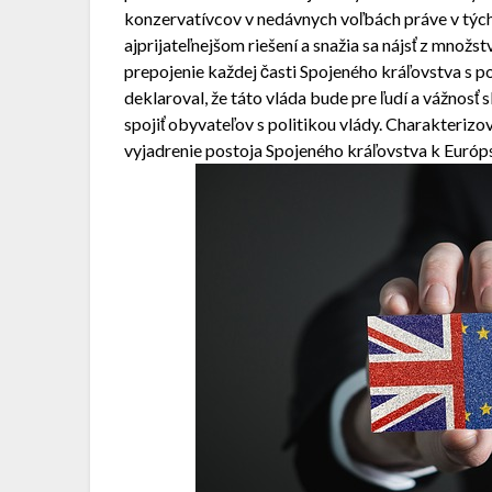
konzervatívcov v nedávnych voľbách práve v tých
ajprijateľnejšom riešení a snažia sa nájsť z množs
prepojenie každej časti Spojeného kráľovstva s p
deklaroval, že táto vláda bude pre ľudí a vážnosť 
spojiť obyvateľov s politikou vlády. Charakterizo
vyjadrenie postoja Spojeného kráľovstva k Európsk