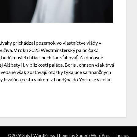
 úvahy prichádzal pozemok vo vlastníctve vlády v
využíva. V roku 2025 Westminsterský palác čaká
 budú musieť chtiac-nechtiac sťahovať. Za dočasné
 Alžbety II. v blízkosti paláca, Boris Johnson však trvá
vedané však zostávajú otázky týkajúce sa finančných
ny trvajúca cesta vlakom z Londýna do Yorku je v celku
©2026 Sais
| WordPress Theme by
Superb WordPress Themes