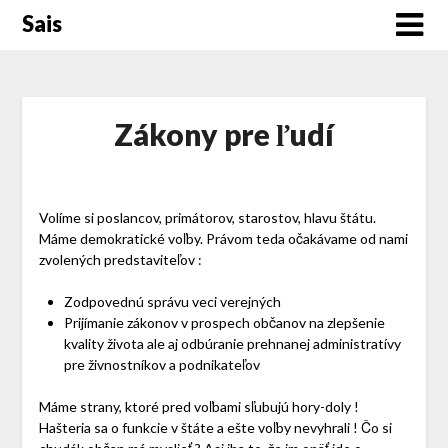
Skip
Sais
to
content
Zákony pre ľudí
Volíme si poslancov, primátorov, starostov, hlavu štátu.
Máme demokratické voľby. Právom teda očakávame od nami
zvolených predstaviteľov :
Zodpovednú správu veci verejných
Prijímanie zákonov v prospech občanov na zlepšenie
kvality života ale aj odbúranie prehnanej administratívy
pre živnostníkov a podnikateľov
Máme strany, ktoré pred voľbami sľubujú hory-doly !
Hašteria sa o funkcie v štáte a ešte voľby nevyhrali ! Čo si