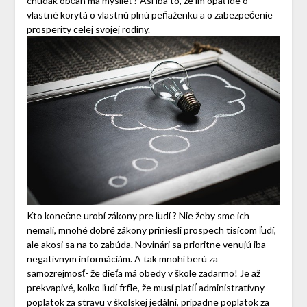
chudák občan má myslieť ? Asi iba to, že im opäť ide o
vlastné korytá o vlastnú plnú peňaženku a o zabezpečenie
prosperity celej svojej rodiny.
Kto konečne urobí zákony pre ľudí ? Nie žeby sme ich
nemali, mnohé dobré zákony priniesli prospech tisícom ľudí,
ale akosi sa na to zabúda. Novinári sa prioritne venujú iba
negatívnym informáciám. A tak mnohí berú za
samozrejmosť- že dieťa má obedy v škole zadarmo! Je až
prekvapivé, koľko ľudí frfle, že musí platiť administratívny
poplatok za stravu v školskej jedálni, prípadne poplatok za