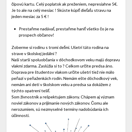
čipovú kartu. Celý poplatok ak preženiem, nepresiahne 5€.
Je to ale na celý mesiac ! Skúste kúpiť dieťaťu stravu na
jeden mesiac za 5 € !
Prestaňme nadávať, prestaňme haniť všetko čo je na
prospech občanov!
Zoberme si rodinu s tromi deťmi. Ušetrí táto rodina na
strave v školskej jedálni ?
Naši starší spoluobčania v dôchodkovom veku majú dopravu
vlakmi zdarma. Zaslúžia si to ? Celkom určite predsa áno.
Doprava pre študentov vlakom určite ušetrí tiež nie málo
peňazí v peňaženkách rodín. Nemám ešte dôchodkový vek,
nemám ani deti v školskom veku a predsa sa dokážem z
týchto opatrení tešiť.
Som živnostník a rešpektujem zákony. Chápem aj význam
noviel zákonov a prijímanie nových zákonov. Čomu ale
nerozumiem, sú nezmyselné termíny nadobúdania ich
účinnosti.