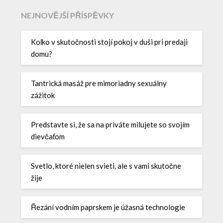
NEJNOVĚJŠÍ PŘÍSPĚVKY
Koľko v skutočnosti stojí pokoj v duši pri predaji
domu?
Tantrická masáž pre mimoriadny sexuálny
zážitok
Predstavte si, že sa na priváte milujete so svojím
dievčaťom
Svetlo, ktoré nielen svieti, ale s vami skutočne
žije
Řezání vodním paprskem je úžasná technologie