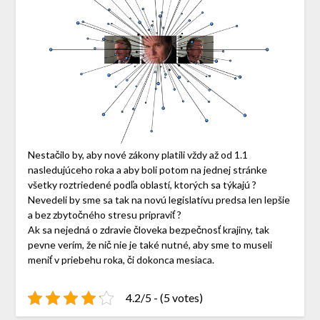
Nestačilo by, aby nové zákony platili vždy až od 1.1
nasledujúceho roka a aby boli potom na jednej stránke
všetky roztriedené podľa oblastí, ktorých sa týkajú ?
Nevedeli by sme sa tak na novú legislatívu predsa len lepšie
a bez zbytočného stresu pripraviť ?
Ak sa nejedná o zdravie človeka bezpečnosť krajiny, tak
pevne verím, že nič nie je také nutné, aby sme to museli
meniť v priebehu roka, či dokonca mesiaca.
4.2/5 - (5 votes)